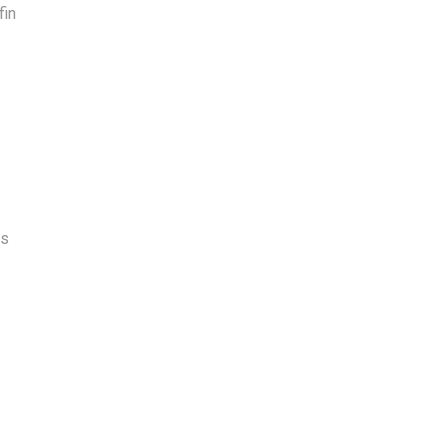
fin
és