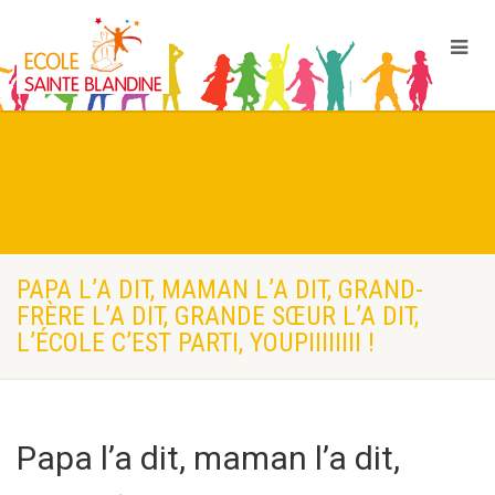
PAPA L’A DIT, MAMAN L’A DIT, GRAND-
FRÈRE L’A DIT, GRANDE SŒUR L’A DIT,
L’ÉCOLE C’EST PARTI, YOUPIIIIIIII !
Papa l’a dit, maman l’a dit,