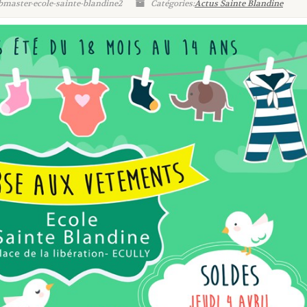
bmaster-ecole-sainte-blandine2
Catégories:
Actus Sainte Blandine