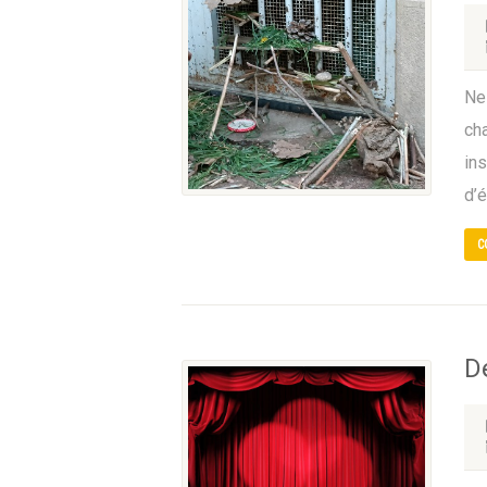
Ne 
cha
in
d’
C
D