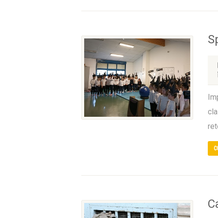
S
Imp
cl
ret
C
Ca