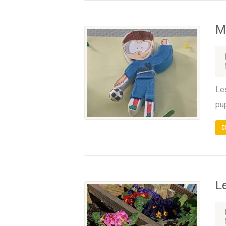
M
Le
pu
C
L