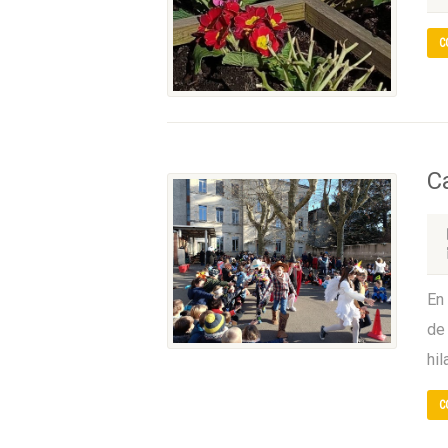
C
C
En 
de
hi
C