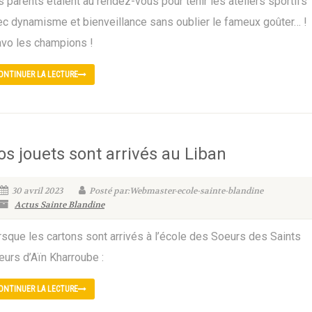
 parents étaient au rendez-vous pour tenir les ateliers sportifs
ec dynamisme et bienveillance sans oublier le fameux goûter… !
avo les champions !
ONTINUER LA LECTURE
os jouets sont arrivés au Liban
30 avril 2023
Posté par:Webmaster-ecole-sainte-blandine
Actus Sainte Blandine
rsque les cartons sont arrivés à l’école des Soeurs des Saints
eurs d’Aïn Kharroube :
ONTINUER LA LECTURE