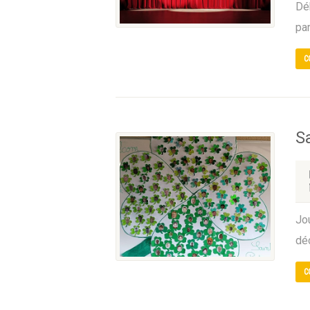
Dé
par
C
Sa
Jou
déc
C