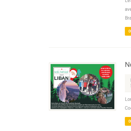
Les
av
Br
C
N
Lo
Co
C