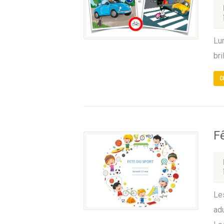
Lu
bri
C
F
Le
adu